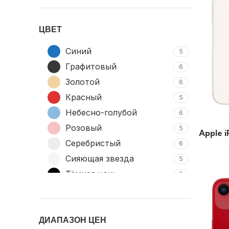
ЦВЕТ
Cиний
5
Графитовый
6
Золотой
6
Красный
5
Небесно-голубой
6
Розовый
5
Apple i
Серебристый
6
Сияющая звезда
5
Тёмная ночь
5
ДИАПАЗОН ЦЕН