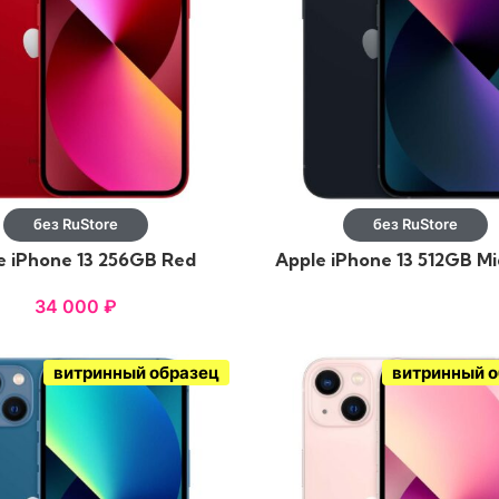
без RuStore
без RuStore
e iPhone 13 256GB Red
Apple iPhone 13 512GB M
34 000
₽
витринный образец
витринный 