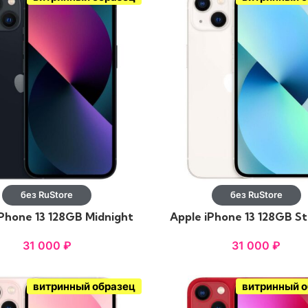
без RuStore
без RuStore
iPhone 13 128GB Midnight
Apple iPhone 13 128GB St
31 000
₽
31 000
₽
витринный образец
витринный 