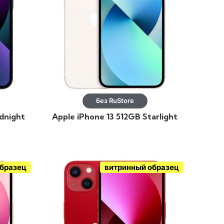
без RuStore
idnight
Apple iPhone 13 512GB Starlight
образец
витринный образец