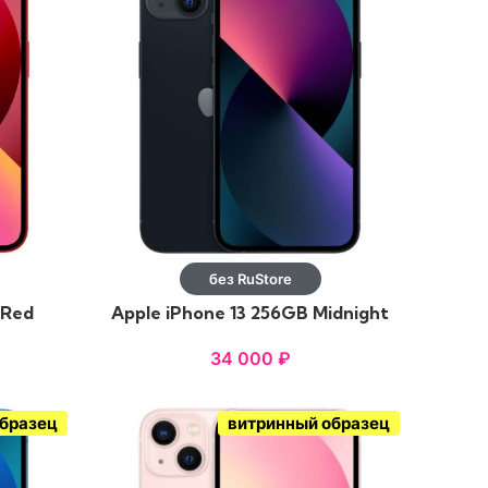
без RuStore
 Red
Apple iPhone 13 256GB Midnight
34 000
₽
образец
витринный образец