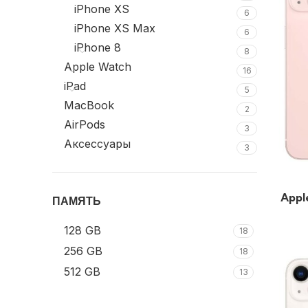
iPhone XS
6
iPhone XS Max
6
iPhone 8
8
Apple Watch
16
iPad
5
MacBook
2
AirPods
3
Аксессуары
3
Appl
ПАМЯТЬ
128 GB
18
256 GB
18
512 GB
13