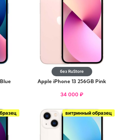
без RuStore
 Blue
Apple iPhone 13 256GB Pink
34 000
₽
образец
витринный образец