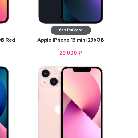
без RuStore
GB Red
Apple iPhone 13 mini 256GB
Midnight
29 000
₽