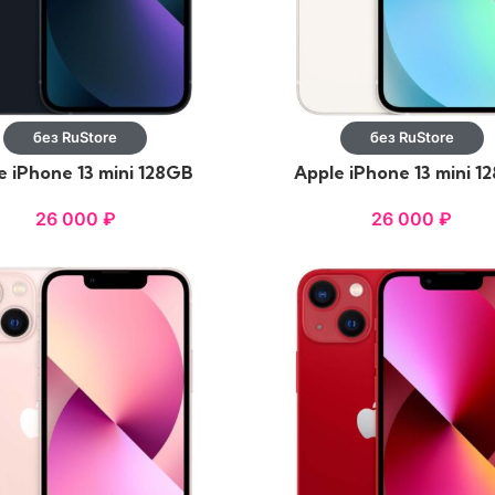
без RuStore
без RuStore
e iPhone 13 mini 128GB
Apple iPhone 13 mini 1
Midnight
Starlight
26 000
₽
26 000
₽