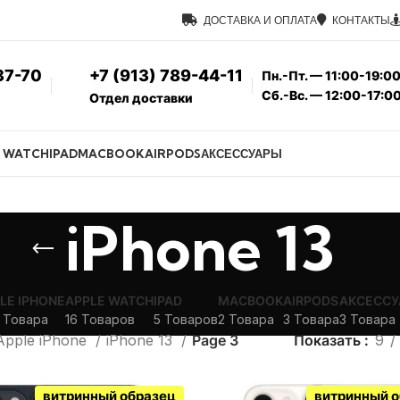
ДОСТАВКА И ОПЛАТА
КОНТАКТЫ
37-70
+7 (913) 789-44-11
Пн.-Пт. — 11:00-19:0
Сб.-Вс. — 12:00-17:0
Отдел доставки
E WATCH
IPAD
MACBOOK
AIRPODS
АКСЕССУАРЫ
iPhone 13
LE IPHONE
APPLE WATCH
IPAD
MACBOOK
AIRPODS
АКСЕССУ
 Товара
16 Товаров
5 Товаров
2 Товара
3 Товара
3 Товара
Apple iPhone
iPhone 13
Page 3
Показать
9
витринный образец
витринный 