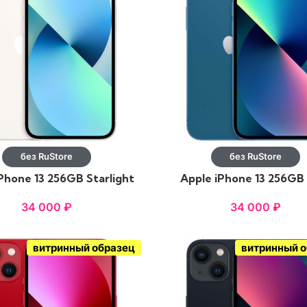
без RuStore
без RuStore
Phone 13 256GB Starlight
Apple iPhone 13 256GB
34 000
₽
34 000
₽
витринный образец
витринный 