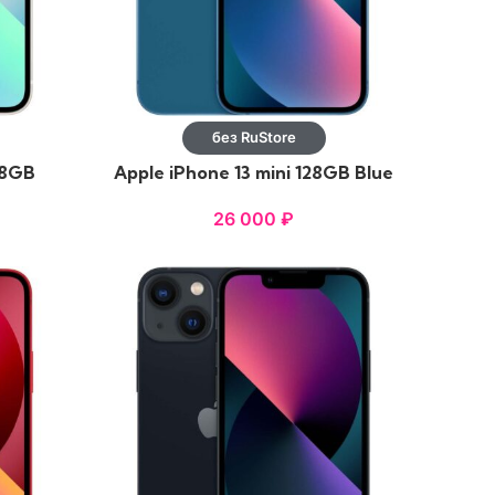
без RuStore
28GB
Apple iPhone 13 mini 128GB Blue
26 000
₽