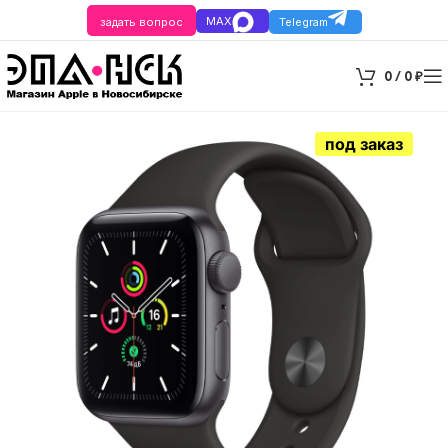
MAX
задать вопрос
Telegram
0
/
0
₽
под заказ