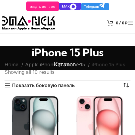
MAX
задать вопрос
Telegram
0
/
0
₽
iPhone 15 Plus
Каталог
Home
Apple iPhone
iPhone 15
iPhone 15 Plus
Showing all 10 results
Показать боковую панель