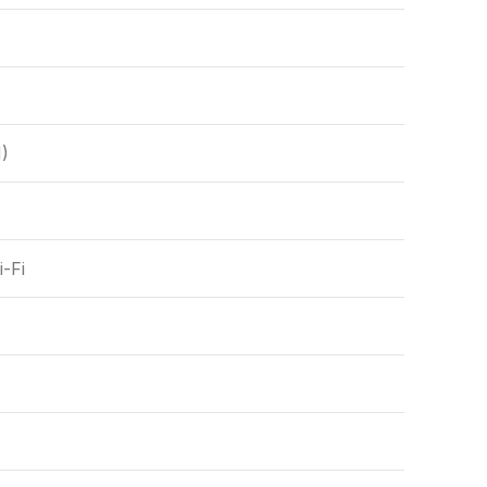
)
-Fi