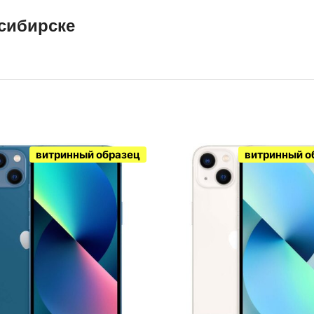
осибирске
витринный образец
витринный о