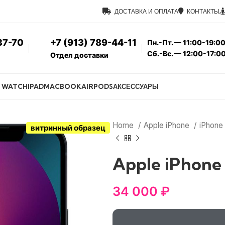
ДОСТАВКА И ОПЛАТА
КОНТАКТЫ
37-70
+7 (913) 789-44-11
Пн.-Пт. — 11:00-19:0
Сб.-Вс. — 12:00-17:0
Отдел доставки
E WATCH
IPAD
MACBOOK
AIRPODS
АКСЕССУАРЫ
Home
Apple iPhone
iPhone
витринный образец
Apple iPhone
34 000
₽