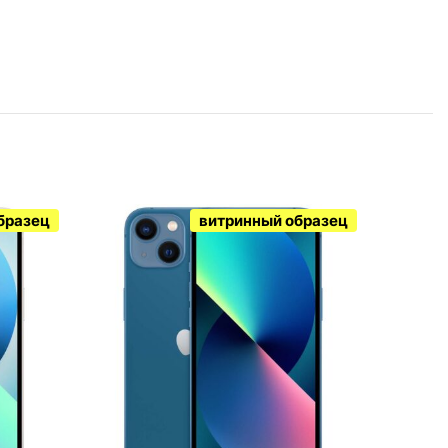
бразец
витринный образец