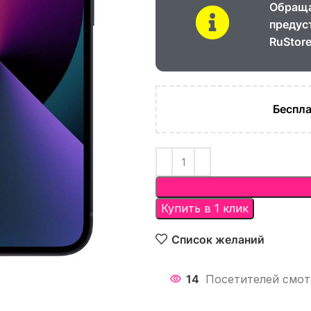
Обраща
предус
RuStore
Беспла
Купить в 1 клик
Список желаний
14
Посетителей смотр