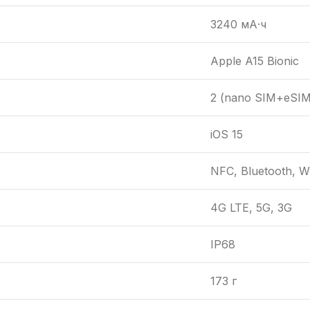
3240 мА·ч
Apple A15 Bionic
2 (nano SIM+eSIM
iOS 15
NFC, Bluetooth, Wi
4G LTE, 5G, 3G
IP68
173 г