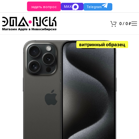
MAX
задать вопрос
Telegram
0
/
0
₽
витринный образец