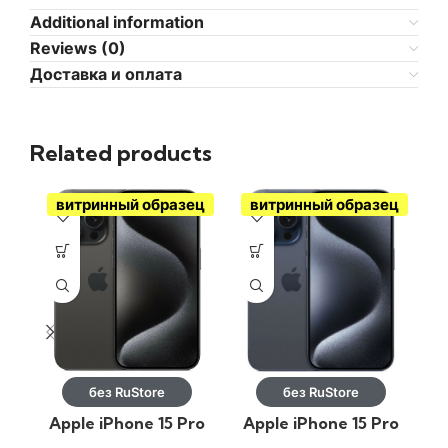
Additional information
Reviews (0)
Доставка и оплата
Related products
витринный образец
витринный образец
без RuStore
без RuStore
Apple iPhone 15 Pro
Apple iPhone 15 Pro
A
128GB Черный
256GB Синий титан
2