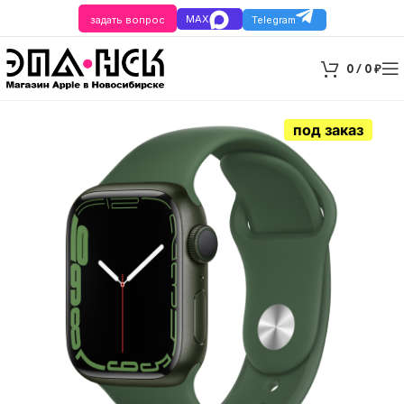
MAX
задать вопрос
Telegram
0
/
0
₽
под заказ