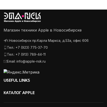
7 41мм. Тёмная
7 41мм. Сияющая
7
ночь
звезда
Магазин техники Apple в Новосибирске
г.Новосибирск пр.Карла Маркса, д.53а, офис 606
Тел.: +7 (923) 775-37-70
Тел.: +7 (913) 789-44-11
Email: info@apple-nsk.ru
USEFUL LINKS
КАТАЛОГ APPLE