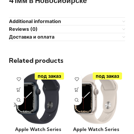
41мм в Новосибирске
Additional information
Reviews (0)
Доставка и оплата
Related products
под заказ
под заказ
Apple Watch Series
Apple Watch Series
A